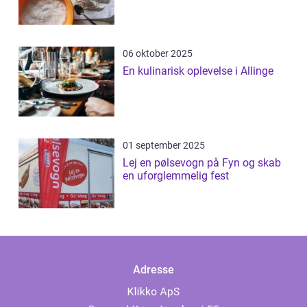
06 oktober 2025
En kulinarisk oplevelse i Allinge
01 september 2025
Lej en pølsevogn på Fyn og skab
en uforglemmelig fest
Adresse