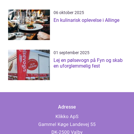
06 oktober 2025
En kulinarisk oplevelse i Allinge
01 september 2025
Lej en pølsevogn på Fyn og skab
en uforglemmelig fest
Adresse