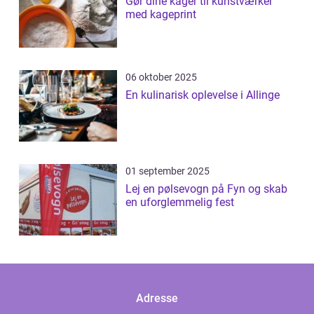
Gør dine kager til kunstværker
med kageprint
06 oktober 2025
En kulinarisk oplevelse i Allinge
01 september 2025
Lej en pølsevogn på Fyn og skab
en uforglemmelig fest
Adresse