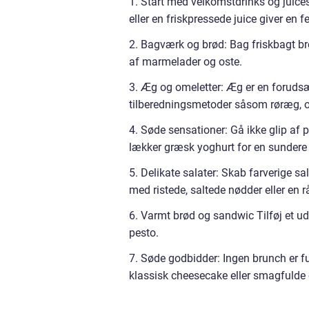
1. Start med velkomstdrinks og juic
eller en friskpressede juice giver en 
2. Bagværk og brød: Bag friskbagt brø
af marmelader og oste.
3. Æg og omeletter: Æg er en forudsæt
tilberedningsmetoder såsom røræg, o
4. Søde sensationer: Gå ikke glip af p
lækker græsk yoghurt for en sundere 
5. Delikate salater: Skab farverige s
med ristede, saltede nødder eller en
6. Varmt brød og sandwic Tilføj et u
pesto.
7. Søde godbidder: Ingen brunch er f
klassisk cheesecake eller smagfulde c