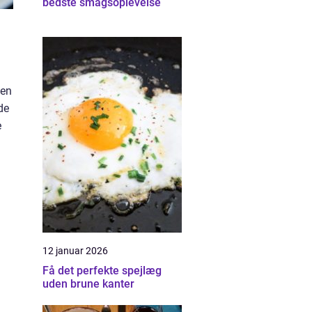
bedste smagsoplevelse
 en
de
e
12 januar 2026
Få det perfekte spejlæg
uden brune kanter