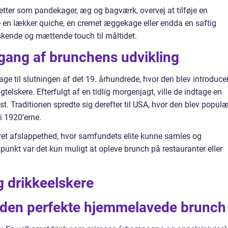
etter som pandekager, æg og bagværk, overvej at tilføje en
e en lækker quiche, en cremet æggekage eller endda en saftig
raskende og mættende touch til måltidet.
gang af brunchens udvikling
ge til slutningen af det 19. århundrede, hvor den blev introduce
telskere. Efterfulgt af en tidlig morgenjagt, ville de indtage en
 Traditionen spredte sig derefter til USA, hvor den blev populæ
i 1920’erne.
ret afslappethed, hvor samfundets elite kunne samles og
spunkt var det kun muligt at opleve brunch på restauranter eller
drikkeelskere
 den perfekte hjemmelavede brunch