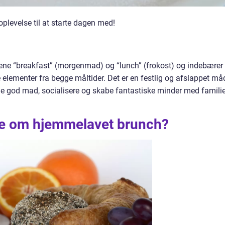
plevelse til at starte dagen med!
ne “breakfast” (morgenmad) og “lunch” (frokost) og indebærer
 elementer fra begge måltider. Det er en festlig og afslappet må
de god mad, socialisere og skabe fantastiske minder med famili
ide om hjemmelavet brunch?