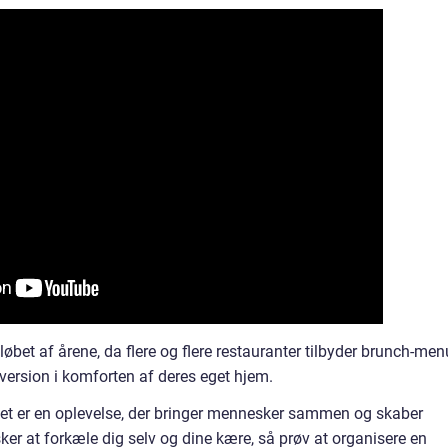
løbet af årene, da flere og flere restauranter tilbyder brunch-men
ersion i komforten af deres eget hjem.
det er en oplevelse, der bringer mennesker sammen og skaber
er at forkæle dig selv og dine kære, så prøv at organisere en