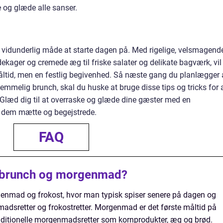
 og glæde alle sanser.
 vidunderlig måde at starte dagen på. Med rigelige, velsmagend
andekager og cremede æg til friske salater og delikate bagværk, vil
åltid, men en festlig begivenhed. Så næste gang du planlægger 
glemmelig brunch, skal du huske at bruge disse tips og tricks for 
Glæd dig til at overraske og glæde dine gæster med en
e dem mætte og begejstrede.
FAQ
å brunch og morgenmad?
enmad og frokost, hvor man typisk spiser senere på dagen og
adsretter og frokostretter. Morgenmad er det første måltid på
aditionelle morgenmadsretter som kornprodukter, æg og brød.