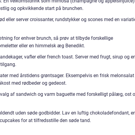
es: En velkomstdrink som mimosa (champagne og appelsinjuice)
festlig og opkvikkende start på brunchen.
d eller server croissanter, rundstykker og scones med en variat
ning for enhver brunch, så prøv at tilbyde forskellige
meletter eller en himmelsk æg Benedikt.
andekager, vafler eller french toast. Server med frugt, sirup og e
tilgang.
alater med årstidens grøntsager. Eksempelvis en frisk melonsalat
 råkost med rødbeder og gedeost.
dvalg af sandwich og varm baguette med forskelligt pålæg, ost 
uldendt uden søde godbidder. Lav en luftig chokoladefondant, e
upcakes for at tilfredsstille den søde tand.