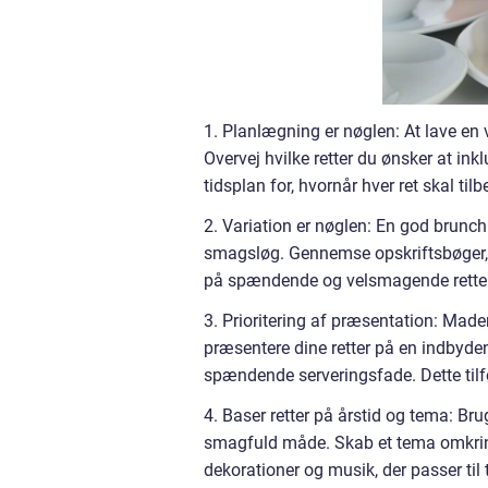
1. Planlægning er nøglen: At lave en
Overvej hvilke retter du ønsker at ink
tidsplan for, hvornår hver ret skal tilbe
2. Variation er nøglen: En god brunch s
smagsløg. Gennemse opskriftsbøger, o
på spændende og velsmagende retter
3. Prioritering af præsentation: Made
præsentere dine retter på en indbydend
spændende serveringsfade. Dette tilfø
4. Baser retter på årstid og tema: Br
smagfuld måde. Skab et tema omkring 
dekorationer og musik, der passer til