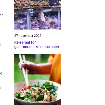
ion
27 november 2025
Rejsemål for
n
gastronomiske entusiaster
og
n