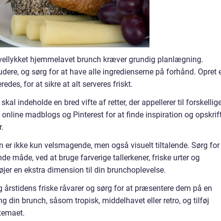
 vellykket hjemmelavet brunch kræver grundig planlægning.
ludere, og sørg for at have alle ingredienserne på forhånd. Opret 
redes, for at sikre at alt serveres friskt.
kal indeholde en bred vifte af retter, der appellerer til forskellig
nline madblogs og Pinterest for at finde inspiration og opskrif
.
n er ikke kun velsmagende, men også visuelt tiltalende. Sørg for
e måde, ved at bruge farverige tallerkener, friske urter og
jer en ekstra dimension til din brunchoplevelse.
ug årstidens friske råvarer og sørg for at præsentere dem på en
din brunch, såsom tropisk, middelhavet eller retro, og tilføj
 temaet.