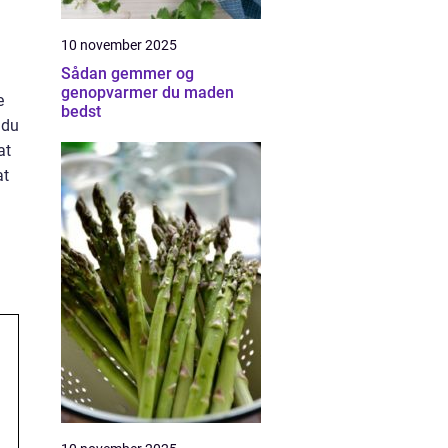
10 november 2025
Sådan gemmer og
genopvarmer du maden
e
bedst
 du
at
at