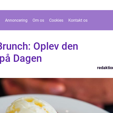
Annoncering
Om os
Cookies
Kontakt os
runch: Oplev den
 på Dagen
redaktio