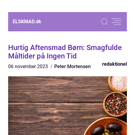
ELSKMAD.
dk
Hurtig Aftensmad Børn: Smagfulde
Måltider på Ingen Tid
redaktionel
06 november 2023
Peter Mortensen