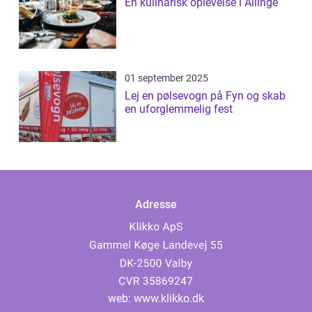
En kulinarisk oplevelse i Allinge
01 september 2025
Lej en pølsevogn på Fyn og skab
en uforglemmelig fest
Adresse
web:
www.klikko.dk