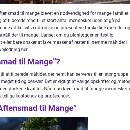
tensmad til mange blevet en nødvendighed for mange familier
 at tilberede mad til et stort antal mennesker uden at gå på
nne artikel vil vi udforske og præsentere forskellige metoder o
nsmåltider til mange. Uanset om du planlægger en festlig
ller bare ønsker at lave masser af rester til nemme måltider i
vejledning her.
smad til Mange”?
l at tilberede måltider, der nemt kan serveres til en stor gruppe
 meget tid og besvær. Det er vigtigt at vælge opskrifter og metod
 den ønskede kvalitet. Når man laver mad til mange mennesker, 
orskellige kostbehov og præferencer.
Aftensmad til Mange”