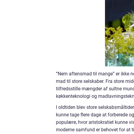
“Nem aftensmad til mange” er ikke no
mad til store selskaber. Fra store mid
tilfredsstille mængder af sultne mu
køkkenteknologi og madlavningstekni
I oldtiden blev store selskabsmåltider
kunne tage flere dage at forberede og 
populære, hvor aristokratiet kunne v
moderne samfund er behovet for at t