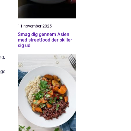
11 november 2025
Smag dig gennem Asien
med streetfood der skiller
sig ud
ng,
ige
r