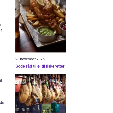
r
af
28 november 2025
Gode råd til øl til fiskeretter
il
ode