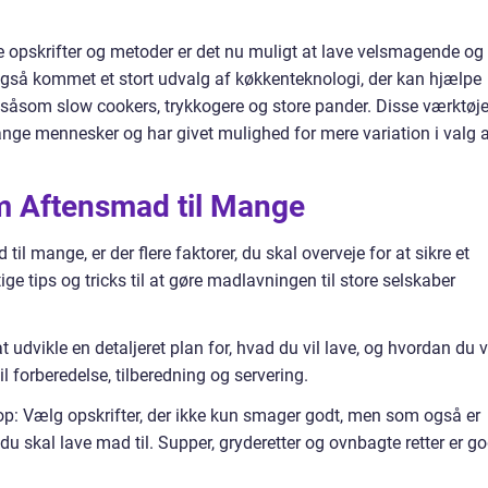
 opskrifter og metoder er det nu muligt at lave velsmagende og
 også kommet et stort udvalg af køkkenteknologi, der kan hjælpe
, såsom slow cookers, trykkogere og store pander. Disse værktøje
 mange mennesker og har givet mulighed for mere variation i valg 
em Aftensmad til Mange
 mange, er der flere faktorer, du skal overveje for at sikre et
ige tips og tricks til at gøre madlavningen til store selskaber
udvikle en detaljeret plan for, hvad du vil lave, og hvordan du v
l forberedelse, tilberedning og servering.
 op: Vælg opskrifter, der ikke kun smager godt, men som også er
r, du skal lave mad til. Supper, gryderetter og ovnbagte retter er g