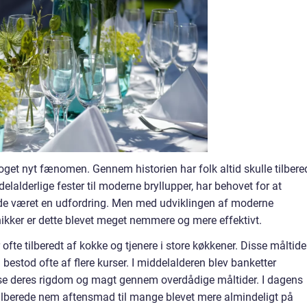
get nyt fænomen. Gennem historien har folk altid skulle tilbere
delalderlige fester til moderne bryllupper, har behovet for at
nde været en udfordring. Men med udviklingen af moderne
kker er dette blevet meget nemmere og mere effektivt.
 ofte tilberedt af kokke og tjenere i store køkkener. Disse måltide
bestod ofte af flere kurser. I middelalderen blev banketter
ise deres rigdom og magt gennem overdådige måltider. I dagens
ilberede nem aftensmad til mange blevet mere almindeligt på