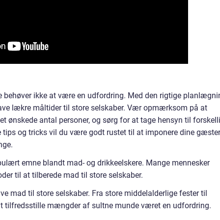
 behøver ikke at være en udfordring. Med den rigtige planlægni
lave lækre måltider til store selskaber. Vær opmærksom på at
et ønskede antal personer, og sørg for at tage hensyn til forskell
ips og tricks vil du være godt rustet til at imponere dine gæste
nge.
pulært emne blandt mad- og drikkeelskere. Mange mennesker
r til at tilberede mad til store selskaber.
ave mad til store selskaber. Fra store middelalderlige fester til
t tilfredsstille mængder af sultne munde været en udfordring.