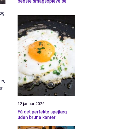
bedste smagsoplevelse
 og
g
er,
er
12 januar 2026
Få det perfekte spejlæg
uden brune kanter