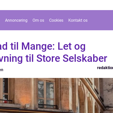
Annoncering
Om os
Cookies
Kontakt os
 til Mange: Let og
ing til Store Selskaber
redaktio
en