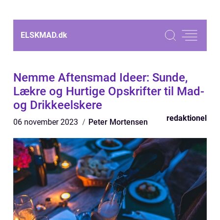
ELSKMAD.
dk
Nemme Aftensmad Ideer: Sunde,
Lækre og Hurtige Opskrifter til Mad-
og Drikkeelskere
redaktionel
06 november 2023
Peter Mortensen