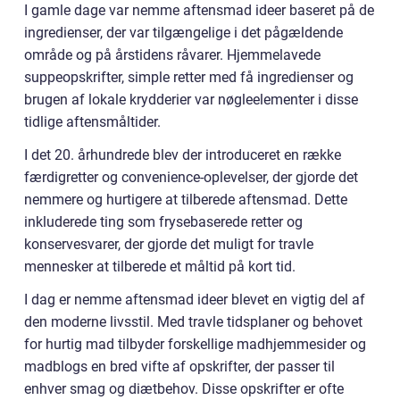
I gamle dage var nemme aftensmad ideer baseret på de
ingredienser, der var tilgængelige i det pågældende
område og på årstidens råvarer. Hjemmelavede
suppeopskrifter, simple retter med få ingredienser og
brugen af lokale krydderier var nøgleelementer i disse
tidlige aftensmåltider.
I det 20. århundrede blev der introduceret en række
færdigretter og convenience-oplevelser, der gjorde det
nemmere og hurtigere at tilberede aftensmad. Dette
inkluderede ting som frysebaserede retter og
konservesvarer, der gjorde det muligt for travle
mennesker at tilberede et måltid på kort tid.
I dag er nemme aftensmad ideer blevet en vigtig del af
den moderne livsstil. Med travle tidsplaner og behovet
for hurtig mad tilbyder forskellige madhjemmesider og
madblogs en bred vifte af opskrifter, der passer til
enhver smag og diætbehov. Disse opskrifter er ofte