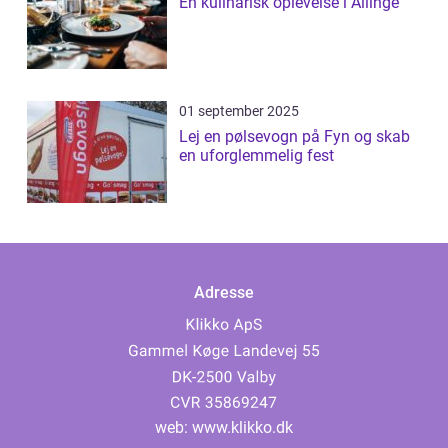
En kulinarisk oplevelse i Allinge
01 september 2025
Lej en pølsevogn på Fyn og skab
en uforglemmelig fest
Adresse
web:
www.klikko.dk