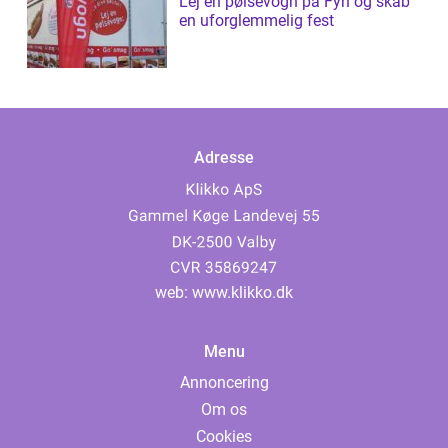
Lej en pølsevogn på Fyn og skab
en uforglemmelig fest
Adresse
web:
www.klikko.dk
Menu
Annoncering
Om os
Cookies