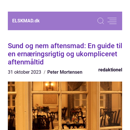
ELSKMAD.
dk
Sund og nem aftensmad: En guide til
en ernæringsrigtig og ukompliceret
aftenmåltid
redaktionel
31 oktober 2023
Peter Mortensen