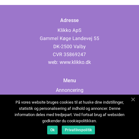
Adresse
web:
www.klikko.dk
Menu
Annoncering
Om os
På vores website bruges cookies til at huske dine indstillinger,
Cookies
statistik og personalisering af indhold og annoncer. Denne
information deles med tredjepart. Ved fortsat brug af websiden
Kontakt os
godkender du cookiepolitikken.
Sitemap
Ok
Privatlivspolitik